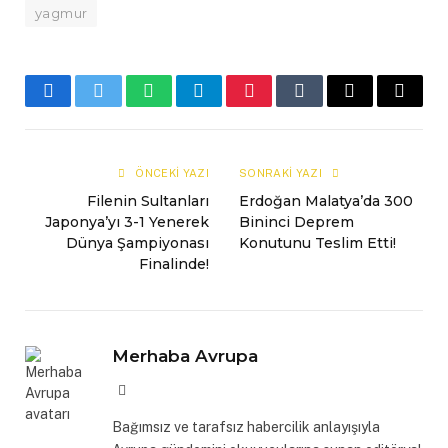
yagmur
Facebook
Twitter
WhatsApp
Telegram
Pinterest
Tumblr
E-
Copy
mail
Link
ÖNCEKI YAZI
SONRAKI YAZI
Filenin Sultanları
Erdoğan Malatya’da 300
Japonya’yı 3-1 Yenerek
Bininci Deprem
Dünya Şampiyonası
Konutunu Teslim Etti!
Finalinde!
Merhaba Avrupa
Website
Bağımsız ve tarafsız habercilik anlayışıyla