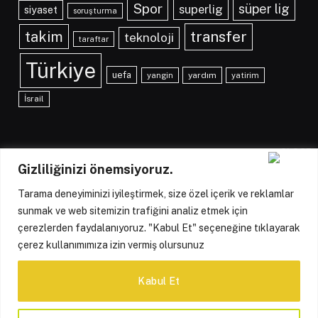
Spor
süper lig
superlig
siyaset
soruşturma
transfer
takim
teknoloji
taraftar
Türkiye
uefa
yangin
yardım
yatirim
İsrail
Gizliliğinizi önemsiyoruz.
Tarama deneyiminizi iyileştirmek, size özel içerik ve reklamlar
Facebook
X
Instagram
sunmak ve web sitemizin trafiğini analiz etmek için
(Twitter)
çerezlerden faydalanıyoruz. "Kabul Et" seçeneğine tıklayarak
HAKKIMIZDA
KÜNYE
İLETIŞIM
YAZARLARIMIZ
çerez kullanımımıza izin vermiş olursunuz
REKLAM POLITIKASI
GIZLILIK POLITIKASI
Kabul Et
ÇEREZ POLITIKASI