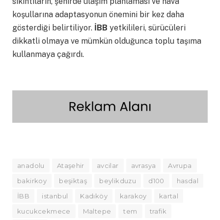
sıkıntıların, şehirde ulaşım planlaması ve hava
koşullarına adaptasyonun önemini bir kez daha
gösterdiği belirtiliyor.
İBB
yetkilileri, sürücüleri
dikkatli olmaya ve mümkün olduğunca toplu taşıma
kullanmaya çağırdı.
anadolu
Ataşehir
avcilar
avrasya
Avrupa
bakirkoy
beşiktaş
beylikduzu
d100
hasdal
İBB
istanbul
Kadıköy
karakoy
kartal
kucukcekmece
Maltepe
tem
trafik