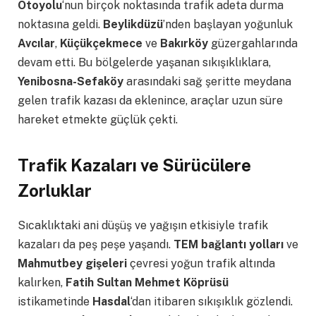
Otoyolu
‘nun birçok noktasında trafik adeta durma
noktasına geldi.
Beylikdüzü
’nden başlayan yoğunluk
Avcılar
,
Küçükçekmece
ve
Bakırköy
güzergahlarında
devam etti. Bu bölgelerde yaşanan sıkışıklıklara,
Yenibosna-Sefaköy
arasındaki sağ şeritte meydana
gelen trafik kazası da eklenince, araçlar uzun süre
hareket etmekte güçlük çekti.
Trafik Kazaları ve Sürücülere
Zorluklar
Sıcaklıktaki ani düşüş ve yağışın etkisiyle trafik
kazaları da peş peşe yaşandı.
TEM bağlantı yolları
ve
Mahmutbey gişeleri
çevresi yoğun trafik altında
kalırken,
Fatih Sultan Mehmet Köprüsü
istikametinde
Hasdal
‘dan itibaren sıkışıklık gözlendi.