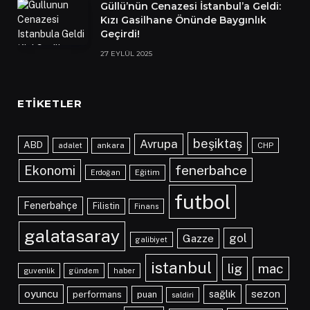
Güllü’nün Cenazesi İstanbul’a Geldi:
Kızı Gasilhane Önünde Baygınlık
Geçirdi!
27 EYLÜL 2025
ETIKETLER
beşiktaş
Avrupa
ABD
adalet
ankara
CHP
fenerbahce
Ekonomi
Eğitim
Erdoğan
futbol
Fenerbahçe
Filistin
Finans
galatasaray
gol
Gazze
galibiyet
istanbul
lig
mac
guvenlik
gündem
haber
oyuncu
sağlık
sezon
performans
puan
saldiri