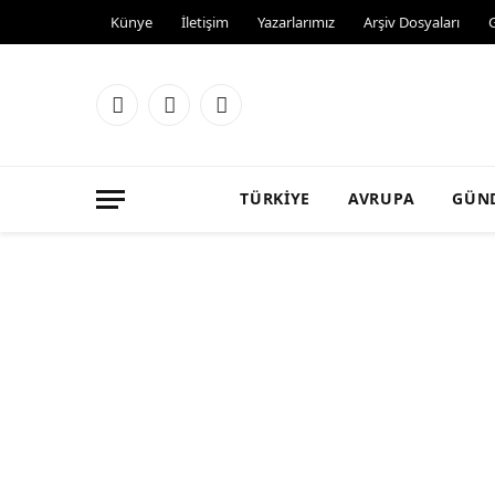
Künye
İletişim
Yazarlarımız
Arşiv Dosyaları
Facebook
X
Instagram
(Twitter)
TÜRKIYE
AVRUPA
GÜN