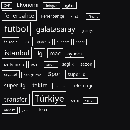
Ekonomi
CHP
Eğitim
Erdoğan
fenerbahce
Fenerbahçe
Filistin
Finans
futbol
galatasaray
galibiyet
gol
Gazze
guvenlik
gündem
haber
istanbul
lig
mac
oyuncu
sağlık
sezon
puan
performans
saldiri
Spor
superlig
siyaset
soruşturma
takim
süper lig
teknoloji
taraftar
Türkiye
transfer
uefa
yangin
yardım
yatirim
İsrail