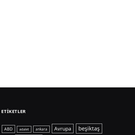
ETIKETLER
beşiktaş
Avrupa
ABD
adalet
ankara