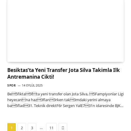
Besiktas’ta Yeni Transfer Jota Silva Takimla Ilk
Antremanina Cikti!
SPOR
14 EYLÜL 2025
Be5fikta5fta yeni transfer olan Jota Silva, 5Fampiyonlar Ligi
heyecanna haz3flan3rken tak3mdaki yerini almaya
ba5flad31. Teknik direktF6r Sergen YalE731n idaresinde BJK…
Next
…
1
2
3
11