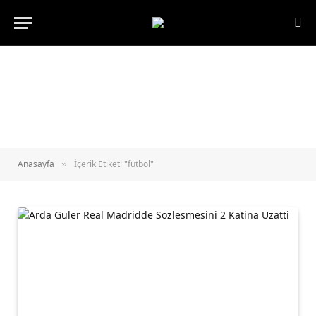
Anasayfa
İçerik Etiketi "futbol"
»