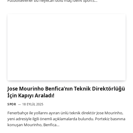
Futbolseverler bu heyecan dolu maçı beIN Sports…
Jose Mourinho Benfica’nın Teknik Direktörlüğü
İçin Kapıyı Araladı!
SPOR
18 EYLÜL 2025
Fenerbahçe ile yollarını ayıran ünlü teknik direktör Jose Mourinho,
yeni adresiyle ilgili önemli açıklamalarda bulundu. Portekiz basınına
konuşan Mourinho, Benfica…