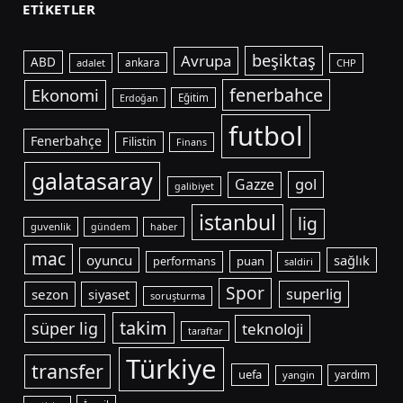
ETIKETLER
beşiktaş
Avrupa
ABD
adalet
ankara
CHP
fenerbahce
Ekonomi
Eğitim
Erdoğan
futbol
Fenerbahçe
Filistin
Finans
galatasaray
gol
Gazze
galibiyet
istanbul
lig
guvenlik
gündem
haber
mac
oyuncu
sağlık
puan
performans
saldiri
Spor
superlig
sezon
siyaset
soruşturma
takim
süper lig
teknoloji
taraftar
Türkiye
transfer
uefa
yardım
yangin