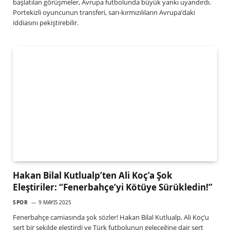
başlatılan görüşmeler, Avrupa futbolunda büyük yankı uyandırdı.
Portekizli oyuncunun transferi, sarı-kırmızılıların Avrupa’daki
iddiasını pekiştirebilir.
Hakan Bilal Kutlualp’ten Ali Koç’a Şok
Eleştiriler: “Fenerbahçe’yi Kötüye Sürükledin!”
SPOR
9 MAYIS 2025
Fenerbahçe camiasında şok sözler! Hakan Bilal Kutlualp, Ali Koç’u
sert bir şekilde eleştirdi ve Türk futbolunun geleceğine dair sert