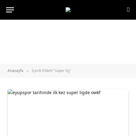
Anasayfa
İçerik Etiketi "süper lig"
»