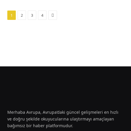
Next
1
2
3
4
Merhaba Avrupa, Avrupa’daki güncel gelişmeleri en hızlı
ve doğru şekilde okuyucularına ulaştırmayı amaçlayan
bağımsız bir haber platformudur.