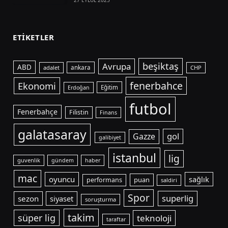
27 EYLÜL 2025
ETIKETLER
beşiktaş
Avrupa
ABD
adalet
ankara
CHP
fenerbahce
Ekonomi
Eğitim
Erdoğan
futbol
Fenerbahçe
Filistin
Finans
galatasaray
gol
Gazze
galibiyet
istanbul
lig
guvenlik
gündem
haber
mac
oyuncu
sağlık
puan
performans
saldiri
Spor
superlig
sezon
siyaset
soruşturma
takim
süper lig
teknoloji
taraftar