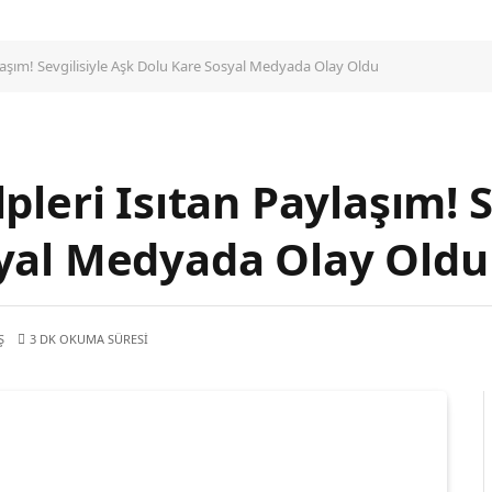
ylaşım! Sevgilisiyle Aşk Dolu Kare Sosyal Medyada Olay Oldu
leri Isıtan Paylaşım! S
yal Medyada Olay Oldu
Ş
3 DK OKUMA SÜRESI