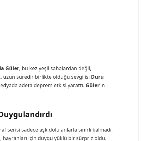
da Güler
, bu kez yeşil sahalardan değil,
z
, uzun süredir birlikte olduğu sevgilisi
Duru
 medyada adeta deprem etkisi yarattı.
Güler
’in
 Duygulandırdı
af serisi sadece aşk dolu anlarla sınırlı kalmadı.
 hayranları için duygu yüklü bir sürpriz oldu.