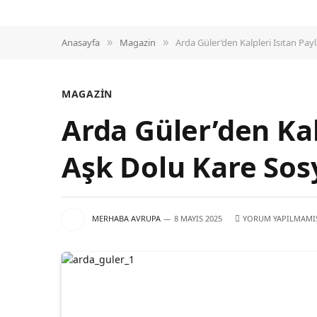
Anasayfa
Magazin
Arda Güler’den Kalpleri Isıtan Pa
»
»
MAGAZIN
Arda Güler’den Kalp
Aşk Dolu Kare Sos
MERHABA AVRUPA
8 MAYIS 2025
YORUM YAPILMAMI