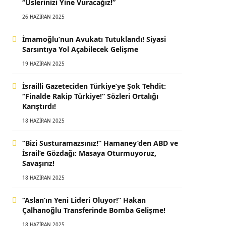
“Üslerinizi Yine Vuracağız!”
26 HAZIRAN 2025
İmamoğlu’nun Avukatı Tutuklandı! Siyasi
Sarsıntıya Yol Açabilecek Gelişme
19 HAZIRAN 2025
İsrailli Gazeteciden Türkiye’ye Şok Tehdit:
“Finalde Rakip Türkiye!” Sözleri Ortalığı
Karıştırdı!
18 HAZIRAN 2025
“Bizi Susturamazsınız!” Hamaney’den ABD ve
İsrail’e Gözdağı: Masaya Oturmuyoruz,
Savaşırız!
18 HAZIRAN 2025
“Aslan’ın Yeni Lideri Oluyor!” Hakan
Çalhanoğlu Transferinde Bomba Gelişme!
18 HAZIRAN 2025