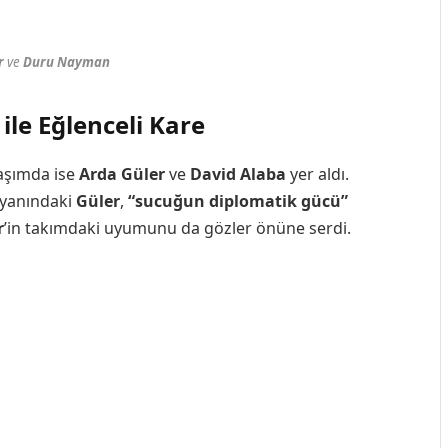
r
ve
Duru Nayman
ile Eğlenceli Kare
laşımda ise
Arda Güler
ve
David Alaba
yer aldı.
 yanındaki
Güler
,
“sucuğun diplomatik gücü”
r
’in takımdaki uyumunu da gözler önüne serdi.