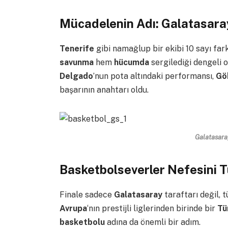
Mücadelenin Adı: Galatasara
Tenerife
gibi namağlup bir ekibi 10 sayı fa
savunma
hem
hücumda
sergilediği dengeli 
Delgado
’nun pota altındaki performansı,
Gö
başarının anahtarı oldu.
Galatasara
Basketbolseverler Nefesini T
Finale sadece
Galatasaray
taraftarı değil, 
Avrupa
‘nın prestijli liglerinden birinde bir
Tür
basketbolu
adına da önemli bir adım.