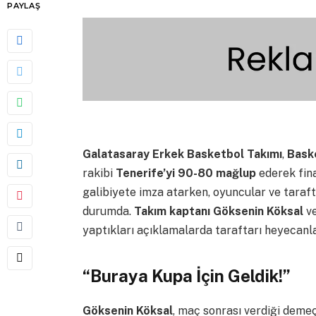
PAYLAŞ
Galatasaray Erkek Basketbol Takımı
,
Baske
rakibi
Tenerife’yi 90-80
mağlup
ederek final
galibiyete imza atarken, oyuncular ve taraf
durumda.
Takım kaptanı Göksenin Köksal
v
yaptıkları açıklamalarda taraftarı heyecanl
“Buraya Kupa İçin Geldik!”
Göksenin Köksal
, maç sonrası verdiği demeçt