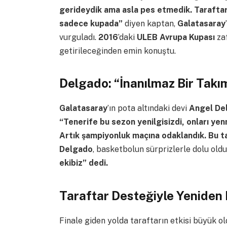
gerideydik ama asla pes etmedik. Taraftarı
sadece kupada”
diyen kaptan,
Galatasaray
vurguladı.
2016
’daki
ULEB Avrupa Kupası
za
getirileceğinden emin konuştu.
Delgado: “İnanılmaz Bir Takı
Galatasaray
’ın pota altındaki devi
Angel De
“Tenerife bu sezon yenilgisizdi, onları yen
Artık şampiyonluk maçına odaklandık. Bu t
Delgado
, basketbolun sürprizlerle dolu ol
ekibiz” dedi.
Taraftar Desteğiyle Yeniden
Finale giden yolda taraftarın etkisi büyük o