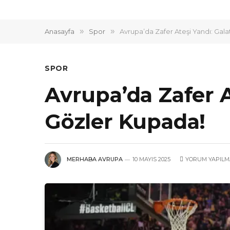
Anasayfa
»
Spor
»
Avrupa’da Zafer Ateşi Yandı: Gala
SPOR
Avrupa’da Zafer A
Gözler Kupada!
MERHABA AVRUPA
10 MAYIS 2025
YORUM YAPILM