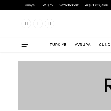
Künye
İletişim
Yazarlarımız
Arşiv Dosyaları
Facebook
X
Instagram
(Twitter)
TÜRKIYE
AVRUPA
GÜND