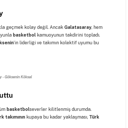
y
rkla geçmek kolay değil. Ancak
Galatasaray
, hem
oyunla
basketbol
kamuoyunun takdirini topladı.
ksenin
’in liderliği ve takımın kolektif uyumu bu
y
–
Göksenin Köksal
uttu
tüm
basketbol
severler kilitlenmiş durumda.
k takımının
kupaya bu kadar yaklaşması,
Türk