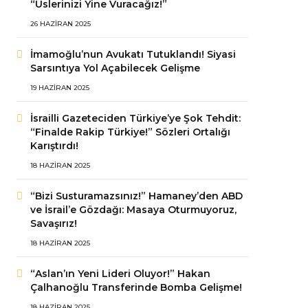
“Üslerinizi Yine Vuracağız!”
26 HAZIRAN 2025
İmamoğlu’nun Avukatı Tutuklandı! Siyasi
Sarsıntıya Yol Açabilecek Gelişme
19 HAZIRAN 2025
İsrailli Gazeteciden Türkiye’ye Şok Tehdit:
“Finalde Rakip Türkiye!” Sözleri Ortalığı
Karıştırdı!
18 HAZIRAN 2025
“Bizi Susturamazsınız!” Hamaney’den ABD
ve İsrail’e Gözdağı: Masaya Oturmuyoruz,
Savaşırız!
18 HAZIRAN 2025
“Aslan’ın Yeni Lideri Oluyor!” Hakan
Çalhanoğlu Transferinde Bomba Gelişme!
18 HAZIRAN 2025