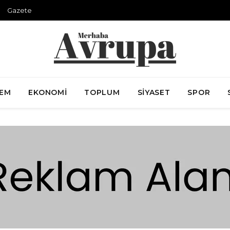
Gazete
EM
EKONOMI
TOPLUM
SIYASET
SPOR