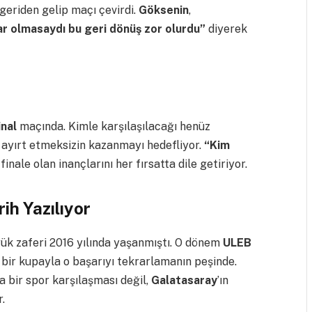
 geriden gelip maçı çevirdi.
Göksenin
,
ar olmasaydı bu geri dönüş zor olurdu”
diyerek
inal
maçında. Kimle karşılaşılacağı henüz
p ayırt etmeksizin kazanmayı hedefliyor.
“Kim
inale olan inançlarını her fırsatta dile getiriyor.
ih Yazılıyor
yük zaferi 2016 yılında yaşanmıştı. O dönem
ULEB
ı bir kupayla o başarıyı tekrarlamanın peşinde.
a bir spor karşılaşması değil,
Galatasaray
’ın
.