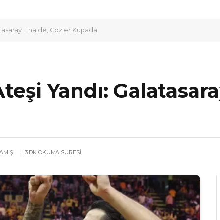
tasaray Finalde, Gözler Kupada!
teşi Yandı: Galatasara
AMIŞ
3 DK OKUMA SÜRESI