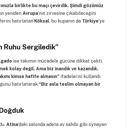
mızla birlikte bu maçı çevirdik. Şimdi gözümüz
’ın yeniden
Avrupa
’nın zirvesine çıkabileceğini
ferini hatırlatan
Köksal
, bu kupanın da
Türkiye
’ye
m Ruhu Sergiledik”
lgado
ise takımın mücadele gücüne dikkat çekti.
mek kolay değil. Ama biz inandık ve kazandık.
akımı kimse hafife almasın”
ifadelerini kullandı.
duğunu hatırlatarak
“Biz asla teslim olmayan bir
 Doğduk
ldu.
Atina
’daki salonda adeta ev sahibi gibi oynayan