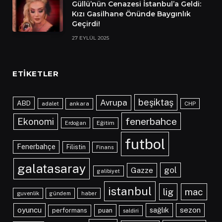
Güllü’nün Cenazesi İstanbul’a Geldi:
Kızı Gasilhane Önünde Baygınlık
Geçirdi!
27 EYLÜL 2025
ETIKETLER
beşiktaş
Avrupa
ABD
adalet
ankara
CHP
fenerbahce
Ekonomi
Eğitim
Erdoğan
futbol
Fenerbahçe
Filistin
Finans
galatasaray
gol
Gazze
galibiyet
istanbul
lig
mac
guvenlik
gündem
haber
oyuncu
sağlık
sezon
performans
puan
saldiri