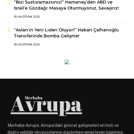
“Bizi Susturamazsınız!” Hamaney’den ABD ve
İsrail’e Gözdağı: Masaya Oturmuyoruz, Savaşırız!
18 HAZIRAN 2025
“Aslan’ın Yeni Lideri Oluyor!” Hakan Çalhanoğlu
Transferinde Bomba Gelişme!
18 HAZIRAN 2025
Merhaba Avrupa, Avrupa’daki güncel gelişmeleri en hızlı ve
doğru şekilde okuyucularına ulaştırmayı amaçlayan bağımsız