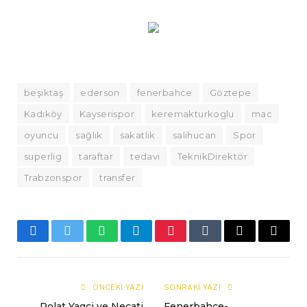
beşiktaş
ederson
fenerbahce
Göztepe
Kadıköy
Kayserispor
keremakturkoglu
mac
oyuncu
sağlık
sakatlik
salihucan
Spor
superlig
taraftar
tedavi
TeknikDirektör
Trabzonspor
transfer
Facebook
Twitter
WhatsApp
Telegram
Pinterest
Tumblr
E-
Copy
mail
Link
ÖNCEKI YAZI
SONRAKI YAZI
Polat Yagci ve Necati
Fenerbahçe-