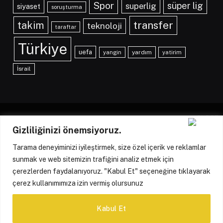
Spor
süper lig
superlig
siyaset
soruşturma
transfer
takim
teknoloji
taraftar
Türkiye
uefa
yangin
yardım
yatirim
İsrail
Gizliliğinizi önemsiyoruz.
Facebook
X
Instagram
Tarama deneyiminizi iyileştirmek, size özel içerik ve reklamlar
(Twitter)
sunmak ve web sitemizin trafiğini analiz etmek için
HAKKIMIZDA
KÜNYE
İLETIŞIM
YAZARLARIMIZ
çerezlerden faydalanıyoruz. "Kabul Et" seçeneğine tıklayarak
çerez kullanımımıza izin vermiş olursunuz
REKLAM POLITIKASI
GIZLILIK POLITIKASI
ÇEREZ POLITIKASI
Kabul Et