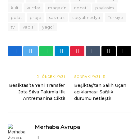
kult
kurtlar
magazin
necati
paylasim
polat
proje
sasmaz
sosyalmedya
Türkiye
tv
vadisi
yagci
Facebook
Twitter
WhatsApp
Telegram
Pinterest
Tumblr
E-
Copy
mail
Link
ÖNCEKI YAZI
SONRAKI YAZI
Besiktas’ta Yeni Transfer
Beşiktaş’tan Salih Uçan
Jota Silva Takimla Ilk
açıklaması: Sağlık
Antremanina Cikti!
durumu netleşti!
Merhaba Avrupa
Website