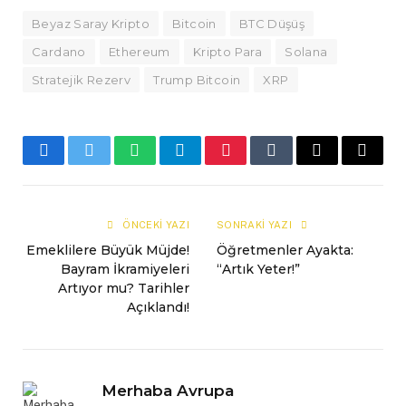
Beyaz Saray Kripto
Bitcoin
BTC Düşüş
Cardano
Ethereum
Kripto Para
Solana
Stratejik Rezerv
Trump Bitcoin
XRP
Facebook
Twitter
WhatsApp
Telegram
Pinterest
Tumblr
E-
Copy
mail
Link
ÖNCEKI YAZI
SONRAKI YAZI
Emeklilere Büyük Müjde!
Öğretmenler Ayakta:
Bayram İkramiyeleri
“Artık Yeter!”
Artıyor mu? Tarihler
Açıklandı!
Merhaba Avrupa