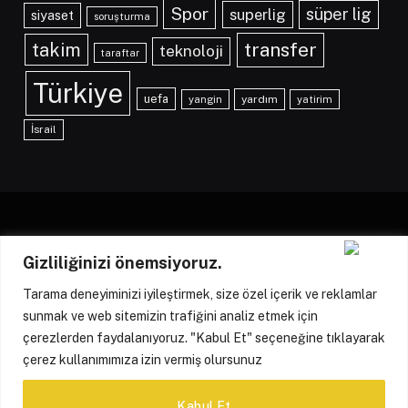
Spor
süper lig
superlig
siyaset
soruşturma
transfer
takim
teknoloji
taraftar
Türkiye
uefa
yangin
yardım
yatirim
İsrail
Gizliliğinizi önemsiyoruz.
Facebook
X
Instagram
(Twitter)
Tarama deneyiminizi iyileştirmek, size özel içerik ve reklamlar
HAKKIMIZDA
KÜNYE
İLETIŞIM
YAZARLARIMIZ
sunmak ve web sitemizin trafiğini analiz etmek için
çerezlerden faydalanıyoruz. "Kabul Et" seçeneğine tıklayarak
REKLAM POLITIKASI
GIZLILIK POLITIKASI
çerez kullanımımıza izin vermiş olursunuz
ÇEREZ POLITIKASI
Kabul Et