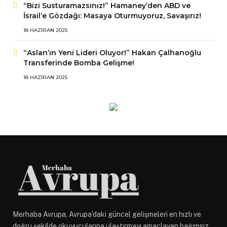
“Bizi Susturamazsınız!” Hamaney’den ABD ve
İsrail’e Gözdağı: Masaya Oturmuyoruz, Savaşırız!
18 HAZIRAN 2025
“Aslan’ın Yeni Lideri Oluyor!” Hakan Çalhanoğlu
Transferinde Bomba Gelişme!
18 HAZIRAN 2025
Merhaba Avrupa, Avrupa’daki güncel gelişmeleri en hızlı ve
doğru şekilde okuyucularına ulaştırmayı amaçlayan bağımsız