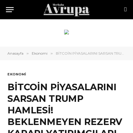
Anasayfa
»
Ekonomi
»
BİTCOİN PİYASALARINI SARSAN TRUMP HAMLESİ! BEKLENMEYEN REZERV KARARI YATIRIMCILARI ŞOKE ETTİ
EKONOMI
BİTCOİN PİYASALARINI
SARSAN TRUMP
HAMLESİ!
BEKLENMEYEN REZERV