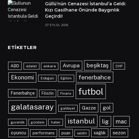
Güllü’nün Cenazesi İstanbul’a Geldi:
Kızı Gasilhane Önünde Baygınlık
Geçirdi!
27 EYLÜL 2025
ETIKETLER
beşiktaş
Avrupa
ABD
adalet
ankara
CHP
fenerbahce
Ekonomi
Eğitim
Erdoğan
futbol
Fenerbahçe
Filistin
Finans
galatasaray
gol
Gazze
galibiyet
istanbul
lig
mac
guvenlik
gündem
haber
oyuncu
sağlık
sezon
performans
puan
saldiri