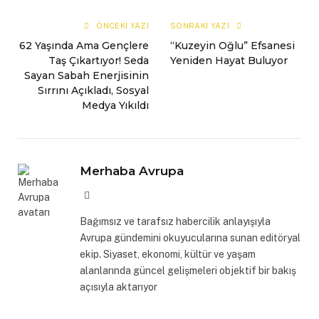
mail
Link
ÖNCEKI YAZI
SONRAKI YAZI
62 Yaşında Ama Gençlere
“Kuzeyin Oğlu” Efsanesi
Taş Çıkartıyor! Seda
Yeniden Hayat Buluyor
Sayan Sabah Enerjisinin
Sırrını Açıkladı, Sosyal
Medya Yıkıldı
Merhaba Avrupa
Website
Bağımsız ve tarafsız habercilik anlayışıyla
Avrupa gündemini okuyucularına sunan editöryal
ekip. Siyaset, ekonomi, kültür ve yaşam
alanlarında güncel gelişmeleri objektif bir bakış
açısıyla aktarıyor