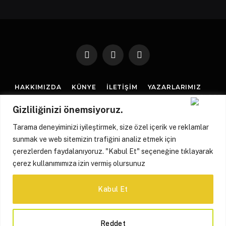
Facebook
X
Instagram
(Twitter)
HAKKIMIZDA
KÜNYE
İLETIŞIM
YAZARLARIMIZ
REKLAM POLITIKASI
GIZLILIK POLITIKASI
Gizliliğinizi önemsiyoruz.
ÇEREZ POLITIKASI
Tarama deneyiminizi iyileştirmek, size özel içerik ve reklamlar
sunmak ve web sitemizin trafiğini analiz etmek için
© 2026 Merhaba Avrupa | All Rights Reserved | Tüm Hakları Saklıdır
çerezlerden faydalanıyoruz. "Kabul Et" seçeneğine tıklayarak
çerez kullanımımıza izin vermiş olursunuz
Kabul Et
Reddet