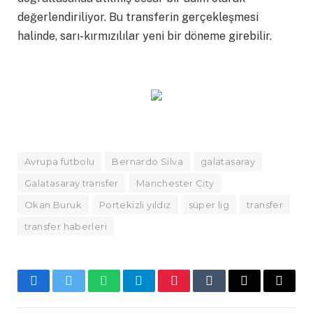
değerlendiriliyor. Bu transferin gerçekleşmesi
halinde, sarı-kırmızılılar yeni bir döneme girebilir.
Avrupa futbolu
Bernardo Silva
galatasaray
Galatasaray transfer
Manchester City
Okan Buruk
Portekizli yıldız
süper lig
transfer
transfer haberleri
Facebook
Twitter
WhatsApp
Telegram
Pinterest
Tumblr
E-
Copy