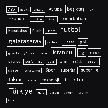
beşiktaş
Avrupa
ABD
adalet
ankara
CHP
fenerbahce
Ekonomi
Eğitim
Erdoğan
futbol
Fenerbahçe
Filistin
Finans
galatasaray
gol
Gazze
galibiyet
istanbul
lig
mac
guvenlik
gündem
haber
oyuncu
sağlık
sezon
performans
puan
saldiri
Spor
süper lig
superlig
siyaset
soruşturma
transfer
takim
teknoloji
taraftar
Türkiye
uefa
yangin
yardım
yatirim
İsrail