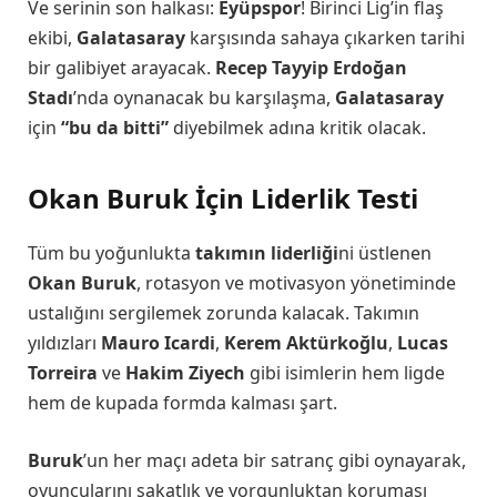
Ve serinin son halkası:
Eyüpspor
! Birinci Lig’in flaş
ekibi,
Galatasaray
karşısında sahaya çıkarken tarihi
bir galibiyet arayacak.
Recep Tayyip Erdoğan
Stadı
’nda oynanacak bu karşılaşma,
Galatasaray
için
“bu da bitti”
diyebilmek adına kritik olacak.
Okan Buruk İçin Liderlik Testi
Tüm bu yoğunlukta
takımın liderliği
ni üstlenen
Okan Buruk
, rotasyon ve motivasyon yönetiminde
ustalığını sergilemek zorunda kalacak. Takımın
yıldızları
Mauro Icardi
,
Kerem Aktürkoğlu
,
Lucas
Torreira
ve
Hakim Ziyech
gibi isimlerin hem ligde
hem de kupada formda kalması şart.
Buruk
’un her maçı adeta bir satranç gibi oynayarak,
oyuncularını sakatlık ve yorgunluktan koruması