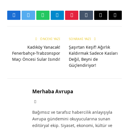
Facebook
Twitter
WhatsApp
Telegram
Pinterest
Tumblr
E-
Copy
mail
Link
ÖNCEKI YAZI
SONRAKI YAZI
Kadıköy Yanacak!
Şaşırtan Keşif! Ağırlık
Fenerbahçe-Trabzonspor
Kaldırmak Sadece Kasları
Maçı Öncesi Sular Isındı!
Değil, Beyni de
Güçlendiriyor!
Merhaba Avrupa
Website
Bağımsız ve tarafsız habercilik anlayışıyla
Avrupa gündemini okuyucularına sunan
editöryal ekip. Siyaset, ekonomi, kültür ve