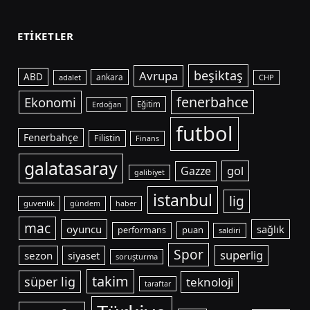
ETIKETLER
beşiktaş
Avrupa
ABD
adalet
ankara
CHP
fenerbahce
Ekonomi
Eğitim
Erdoğan
futbol
Fenerbahçe
Filistin
Finans
galatasaray
gol
Gazze
galibiyet
istanbul
lig
guvenlik
gündem
haber
mac
oyuncu
sağlık
puan
performans
saldiri
Spor
superlig
sezon
siyaset
soruşturma
takim
süper lig
teknoloji
taraftar