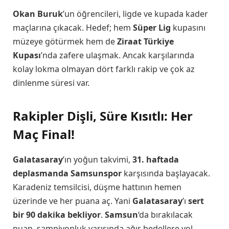
Okan Buruk
’un öğrencileri, ligde ve kupada kader
maçlarına çıkacak. Hedef; hem
Süper Lig
kupasını
müzeye götürmek hem de
Ziraat Türkiye
Kupası
’nda zafere ulaşmak. Ancak karşılarında
kolay lokma olmayan dört farklı rakip ve çok az
dinlenme süresi var.
Rakipler Dişli, Süre Kısıtlı: Her
Maç Final!
Galatasaray
’ın yoğun takvimi,
31. haftada
deplasmanda Samsunspor
karşısında başlayacak.
Karadeniz temsilcisi, düşme hattının hemen
üzerinde ve her puana aç. Yani
Galatasaray
’ı
sert
bir 90 dakika bekliyor
.
Samsun
‘da bırakılacak
puan, şampiyonluk yarışında ağır bedellere yol