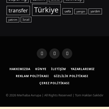
Türkiye
transfer
uefa
yardım
yangin
yatirim
İsrail
Facebook
X
Instagram
(Twitter)
HAKKIMIZDA
KÜNYE
İLETIŞIM
YAZARLARIMIZ
REKLAM POLITIKASI
GIZLILIK POLITIKASI
ÇEREZ POLITIKASI
© 2026 Merhaba Avrupa | All Rights Reserved | Tüm Hakları Saklıdır