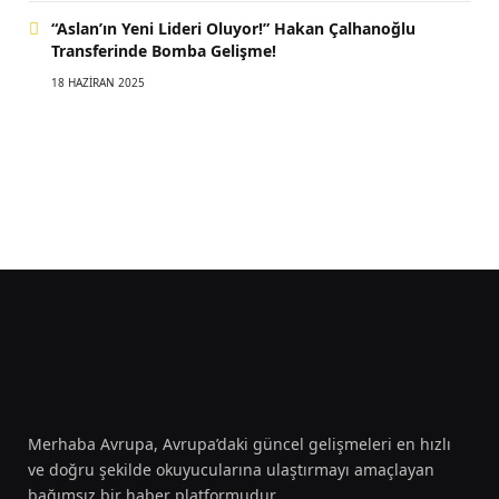
“Aslan’ın Yeni Lideri Oluyor!” Hakan Çalhanoğlu
Transferinde Bomba Gelişme!
18 HAZIRAN 2025
Merhaba Avrupa, Avrupa’daki güncel gelişmeleri en hızlı
ve doğru şekilde okuyucularına ulaştırmayı amaçlayan
bağımsız bir haber platformudur.