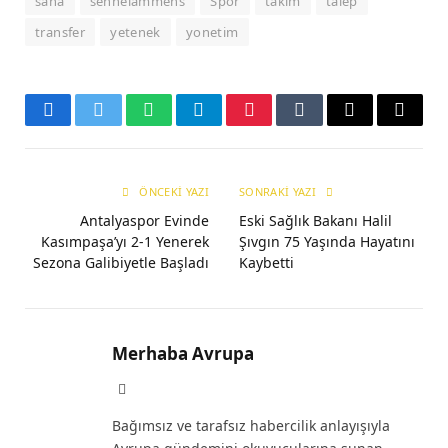
saha
sennelammens
Spor
takim
talep
transfer
yetenek
yonetim
Facebook
Twitter
WhatsApp
Telegram
Pinterest
Tumblr
E-
Copy
mail
Link
ÖNCEKI YAZI
SONRAKI YAZI
Antalyaspor Evinde
Eski Sağlık Bakanı Halil
Kasımpaşa’yı 2-1 Yenerek
Şıvgın 75 Yaşında Hayatını
Sezona Galibiyetle Başladı
Kaybetti
Merhaba Avrupa
Website
Bağımsız ve tarafsız habercilik anlayışıyla