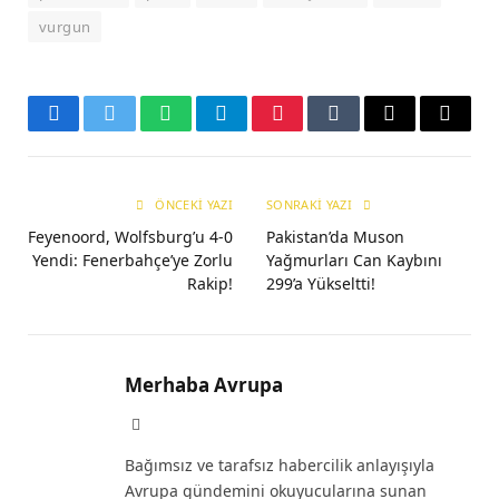
vurgun
Facebook
Twitter
WhatsApp
Telegram
Pinterest
Tumblr
E-
Copy
mail
Link
ÖNCEKI YAZI
SONRAKI YAZI
Feyenoord, Wolfsburg’u 4-0
Pakistan’da Muson
Yendi: Fenerbahçe’ye Zorlu
Yağmurları Can Kaybını
Rakip!
299’a Yükseltti!
Merhaba Avrupa
Website
Bağımsız ve tarafsız habercilik anlayışıyla
Avrupa gündemini okuyucularına sunan