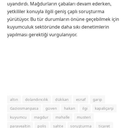
uyandırdı. Mağdurların çabaları devam ederken,
yetkililer konuyla ilgili geniş çaplı soruşturma
yürütüyor. Bu tür durumların önüne geçebilmek için
kuyumculuk sektöründe daha sıkı denetimlerin
yapılması gerektiği vurgulanıyor.
altın
dolandırıcılık
dükkan
esnaf
garip
Gaziosmanpasa
güven
hakan
ilgi
kapaliçarşi
kuyumcu
magdur
mahalle
musteri
paravealtin
polis
sahte
soruşturma
ticaret