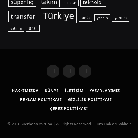
takim
süper lig
teknoloji
taraftar
Türkiye
transfer
uefa
yardım
yangin
yatirim
İsrail
Facebook
X
Instagram
(Twitter)
HAKKIMIZDA
KÜNYE
İLETIŞIM
YAZARLARIMIZ
REKLAM POLITIKASI
GIZLILIK POLITIKASI
ÇEREZ POLITIKASI
© 2026 Merhaba Avrupa | All Rights Reserved | Tüm Hakları Saklıdır