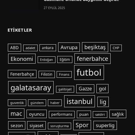
27 EYLÜL 2025
ETIKETLER
beşiktaş
Avrupa
ABD
adalet
ankara
CHP
fenerbahce
Ekonomi
Eğitim
Erdoğan
futbol
Fenerbahçe
Filistin
Finans
galatasaray
gol
Gazze
galibiyet
istanbul
lig
guvenlik
gündem
haber
mac
oyuncu
sağlık
puan
performans
saldiri
Spor
superlig
sezon
siyaset
soruşturma