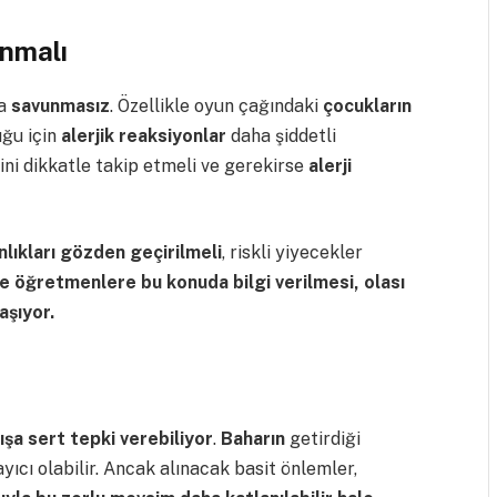
unmalı
ha
savunmasız
. Özellikle oyun çağındaki
çocukların
ğu için
alerjik reaksiyonlar
daha şiddetli
erini dikkatle takip etmeli ve gerekirse
alerji
lıkları gözden geçirilmeli
, riskli yiyecekler
 öğretmenlere bu konuda bilgi verilmesi, olası
aşıyor.
şa sert tepki verebiliyor
.
Baharın
getirdiği
ayıcı olabilir. Ancak alınacak basit önlemler,