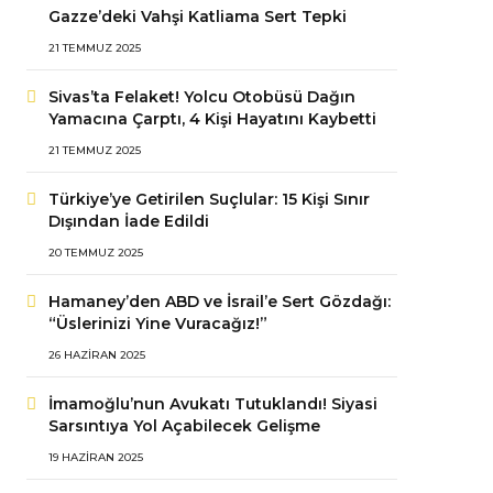
Gazze’deki Vahşi Katliama Sert Tepki
21 TEMMUZ 2025
Sivas’ta Felaket! Yolcu Otobüsü Dağın
Yamacına Çarptı, 4 Kişi Hayatını Kaybetti
21 TEMMUZ 2025
Türkiye’ye Getirilen Suçlular: 15 Kişi Sınır
Dışından İade Edildi
20 TEMMUZ 2025
Hamaney’den ABD ve İsrail’e Sert Gözdağı:
“Üslerinizi Yine Vuracağız!”
26 HAZIRAN 2025
İmamoğlu’nun Avukatı Tutuklandı! Siyasi
Sarsıntıya Yol Açabilecek Gelişme
19 HAZIRAN 2025