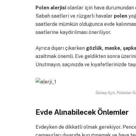
Polen alerjisi
olanlar için hava durumundan d
Sabah saatleri ve rüzgarlı havalar
polen
yoğ
saatlerde mümkün olduğunca evde kalınması,
saatlerine kaydırılması öneriliyor.
Ayrıca dışarı çıkarken
gözlük, maske, şapk
azaltmak önemli. Eve geldikten sonra üzerini
Unutmayın, saçınızda ve kıyafetlerinizde taş
Güneş Açtı, Polenler Sa
Evde Alınabilecek Önlemler
Evdeyken de dikkatli olmak gerekiyor. Pence
çamaşırları dışarıda kurutmamak ve hava te