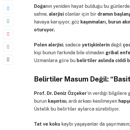
Doğa
nın yeniden hayat bulduğu bu günlerde
sahne,
alerjisi
olanlar için bir
dramın başlang
havaya karışıyor, göz
kaşınmaları, burun akı
oturuyor.
Polen alerjisi
, sadece
yetişkinlerin
değil
ço
kişi bunun farkında bile olmadan
gribal enf
Uzmanlara göre bu
belirtiler aslında ciddi 
Belirtiler Masum Değil: “Basi
Prof. Dr. Deniz Özçeker
’in verdiği bilgilere
burun
kaşıntısı
, ardı arkası kesilmeyen
hapşı
Üstelik bu belirtiler aylarca sürebiliyor.
Tat ve koku
kaybı yaşayanlar da şaşırmasın