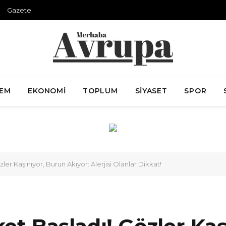
Gazete
EM
EKONOMI
TOPLUM
SIYASET
SPOR
ler Kaşınıyor, Burun Akıyor: Alerjisi Olanlar Dikkat!