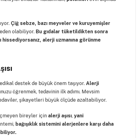
yor.
Çiğ sebze, bazı meyveler ve kuruyemişler
eden olabiliyor.
Bu gıdalar tüketildikten sonra
ntı hissediyorsanız, alerji uzmanına görünme
şısı
medikal destek de büyük önem taşıyor.
Alerji
unuzu öğrenmek, tedavinin ilk adımı. Mevsim
edaviler, şikayetleri büyük ölçüde azaltabiliyor.
çmeyen bireyler için
alerji aşısı
,
yani
öntemi,
bağışıklık sistemini alerjenlere karşı daha
biliyor.