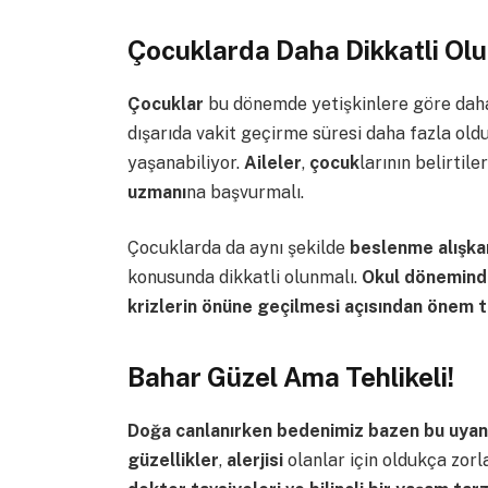
Çocuklarda Daha Dikkatli Ol
Çocuklar
bu dönemde yetişkinlere göre da
dışarıda vakit geçirme süresi daha fazla oldu
yaşanabiliyor.
Aileler
,
çocuk
larının belirtil
uzmanı
na başvurmalı.
Çocuklarda da aynı şekilde
beslenme alışkan
konusunda dikkatli olunmalı.
Okul döneminde
krizlerin önüne geçilmesi açısından önem t
Bahar Güzel Ama Tehlikeli!
Doğa canlanırken bedenimiz bazen bu uyanı
güzellikler
,
alerjisi
olanlar için oldukça zorl