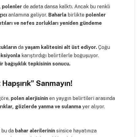
,
polenler
de adeta dansa kalktı. Ancak bu renkli
ıcı
anlamına geliyor.
Baharla
birlikte
polenler
ntıları ve nefes zorlukları yeniden gündeme
cukların
da
yaşam kalitesini alt üst ediyor.
Çoğu
eksiyonla
karıştırdığı belirtilerle boğuşuyor.
bir bağışıklık tepkisinin sonucu.
t Hapşırık” Sanmayın!
 göre,
polen alerjisinin
en yaygın belirtileri arasında
rıklar, gözlerde yanma ve sulanma
yer alıyor.
; bu da
bahar alerilerinin
sinsice hayatınıza