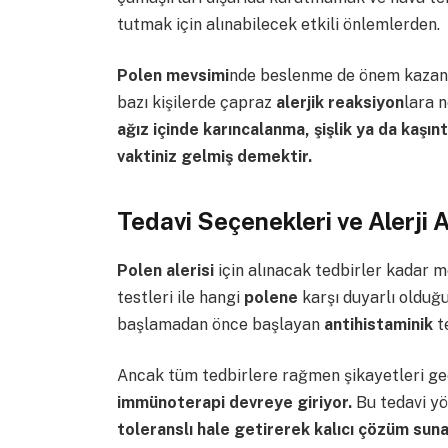
tutmak için alınabilecek etkili önlemlerden.
Polen mevsimi
nde beslenme de önem kazanı
bazı kişilerde çapraz
alerjik reaksiyon
lara n
ağız içinde karıncalanma, şişlik ya da kaşı
vaktiniz gelmiş demektir.
Tedavi Seçenekleri ve Alerji A
Polen alerisi
için alınacak tedbirler kadar 
testleri ile hangi
polene
karşı duyarlı olduğ
başlamadan önce başlayan
antihistaminik
t
Ancak tüm tedbirlere rağmen şikayetleri ge
immünoterapi devreye giriyor.
Bu tedavi y
toleranslı hale getirerek kalıcı çözüm suna