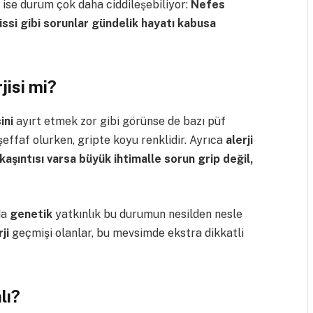
 ise durum çok daha ciddileşebiliyor:
Nefes
hissi gibi sorunlar gündelik hayatı kabusa
jisi mi?
sini
ayırt etmek zor gibi görünse de bazı püf
 şeffaf olurken, gripte koyu renklidir. Ayrıca
alerji
kaşıntısı varsa büyük ihtimalle sorun grip değil,
da
genetik
yatkınlık bu durumun nesilden nesle
rji
geçmişi olanlar, bu mevsimde ekstra dikkatli
lı?