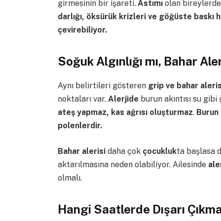
girmesinin bir işareti.
Astımı
olan bireylerde
darlığı, öksürük krizleri ve göğüste baskı 
çevirebiliyor.
Soğuk Algınlığı mı, Bahar Aler
Aynı belirtileri gösteren
grip ve bahar aleri
noktaları var.
Alerjide
burun akıntısı su gibi
ateş yapmaz, kas ağrısı oluşturmaz
.
Burun 
polenlerdir.
Bahar alerisi
daha çok
çocukluk
ta başlasa 
aktarılmasına neden olabiliyor. Ailesinde
ale
olmalı.
Hangi Saatlerde Dışarı Çıkma