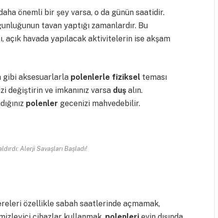
aha önemli bir şey varsa, o da günün saatidir.
unluğunun tavan yaptığı zamanlardır. Bu
 açık havada yapılacak aktivitelerin ise akşam
a
gibi aksesuarlarla
polenlerle fiziksel
teması
zi değiştirin ve imkanınız varsa
duş
alın.
ıdığınız
polenler
gecenizi mahvedebilir.
ldırdı: Alerji Savaşları Başladı!
releri özellikle sabah saatlerinde açmamak,
mizleyici cihazlar kullanmak,
polenleri
evin dışında