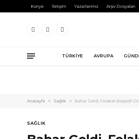
Künye
İletişim
Yazarlarımız
Arşiv Dosyaları
Facebook
X
Instagram
(Twitter)
TÜRKIYE
AVRUPA
GÜND
Anasayfa
»
Sağlık
»
Bahar Geldi, Felaket Başladı! Göz
SAĞLIK