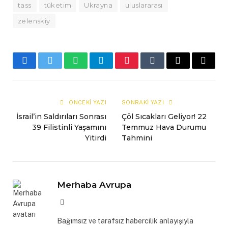
tass
tüketim
Ukrayna
uluslararası
zelenskiy
Facebook
Twitter
WhatsApp
Telegram
Pinterest
Tumblr
E-
Copy
mail
Link
ÖNCEKI YAZI
SONRAKI YAZI
İsrail’in Saldırıları Sonrası
Çöl Sıcakları Geliyor! 22
39 Filistinli Yaşamını
Temmuz Hava Durumu
Yitirdi
Tahmini
Merhaba Avrupa
Website
Bağımsız ve tarafsız habercilik anlayışıyla