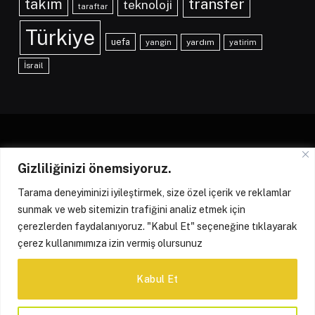
transfer
takim
teknoloji
taraftar
Türkiye
uefa
yangin
yardım
yatirim
İsrail
Gizliliğinizi önemsiyoruz.
Facebook
X
Instagram
(Twitter)
Tarama deneyiminizi iyileştirmek, size özel içerik ve reklamlar
HAKKIMIZDA
KÜNYE
İLETIŞIM
YAZARLARIMIZ
sunmak ve web sitemizin trafiğini analiz etmek için
çerezlerden faydalanıyoruz. "Kabul Et" seçeneğine tıklayarak
REKLAM POLITIKASI
GIZLILIK POLITIKASI
çerez kullanımımıza izin vermiş olursunuz
ÇEREZ POLITIKASI
Kabul Et
© 2026 Merhaba Avrupa | All Rights Reserved | Tüm Hakları Saklıdır