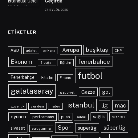
Geçirdi!
27 EYLÜL 2025
ETIKETLER
beşiktaş
Avrupa
ABD
adalet
ankara
CHP
fenerbahce
Ekonomi
Eğitim
Erdoğan
futbol
Fenerbahçe
Filistin
Finans
galatasaray
gol
Gazze
galibiyet
istanbul
lig
mac
guvenlik
gündem
haber
oyuncu
sağlık
sezon
performans
puan
saldiri
Spor
süper lig
superlig
siyaset
soruşturma