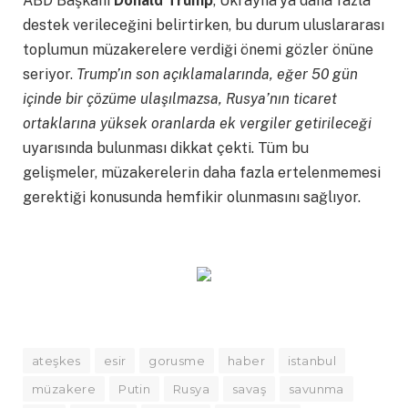
ABD Başkanı
Donald Trump
, Ukrayna’ya daha fazla
destek verileceğini belirtirken, bu durum uluslararası
toplumun müzakerelere verdiği önemi gözler önüne
seriyor.
Trump’ın son açıklamalarında, eğer 50 gün
içinde bir çözüme ulaşılmazsa, Rusya’nın ticaret
ortaklarına yüksek oranlarda ek vergiler getirileceği
uyarısında bulunması dikkat çekti. Tüm bu
gelişmeler, müzakerelerin daha fazla ertelenmemesi
gerektiği konusunda hemfikir olunmasını sağlıyor.
ateşkes
esir
gorusme
haber
istanbul
müzakere
Putin
Rusya
savaş
savunma