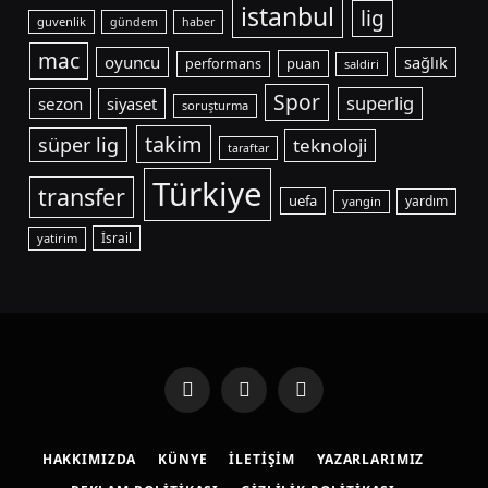
istanbul
lig
guvenlik
gündem
haber
mac
oyuncu
sağlık
puan
performans
saldiri
Spor
superlig
sezon
siyaset
soruşturma
takim
süper lig
teknoloji
taraftar
Türkiye
transfer
uefa
yardım
yangin
yatirim
İsrail
Facebook
X
Instagram
(Twitter)
HAKKIMIZDA
KÜNYE
İLETIŞIM
YAZARLARIMIZ