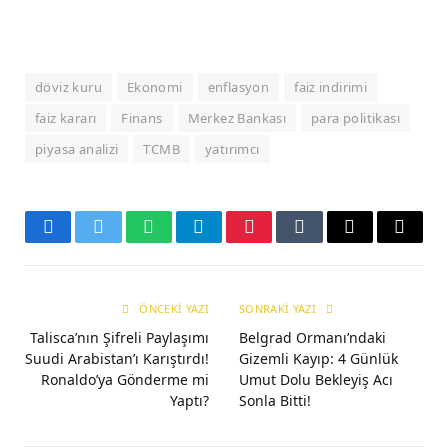
döviz kuru
Ekonomi
enflasyon
faiz indirimi
faiz kararı
Finans
Merkez Bankası
para politikası
piyasa analizi
TCMB
yatırımcı
Facebook
Twitter
WhatsApp
Telegram
Pinterest
Tumblr
E-
Copy
mail
Link
ÖNCEKI YAZI
SONRAKI YAZI
Talisca’nın Şifreli Paylaşımı
Belgrad Ormanı’ndaki
Suudi Arabistan’ı Karıştırdı!
Gizemli Kayıp: 4 Günlük
Ronaldo’ya Gönderme mi
Umut Dolu Bekleyiş Acı
Yaptı?
Sonla Bitti!