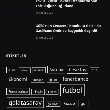
Yavuz Bülent Bakiler İstanbul’da Son
Yolculuğuna Uğurlandı
29 EYLÜL 2025
Güllü’nün Cenazesi İstanbul’a Geldi: Kızı
Gasilhane Önünde Baygınlık Geçirdi!
27 EYLÜL 2025
ETIKETLER
beşiktaş
Avrupa
ABD
adalet
ankara
CHP
fenerbahce
Ekonomi
Eğitim
Erdoğan
futbol
Fenerbahçe
Filistin
Finans
galatasaray
gol
Gazze
galibiyet