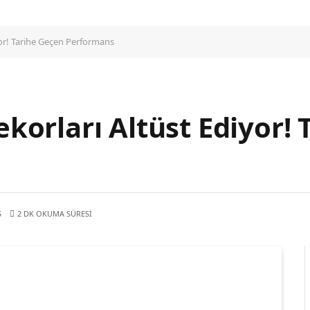
or! Tarihe Geçen Performans
orları Altüst Ediyor! 
Ş
2 DK OKUMA SÜRESI