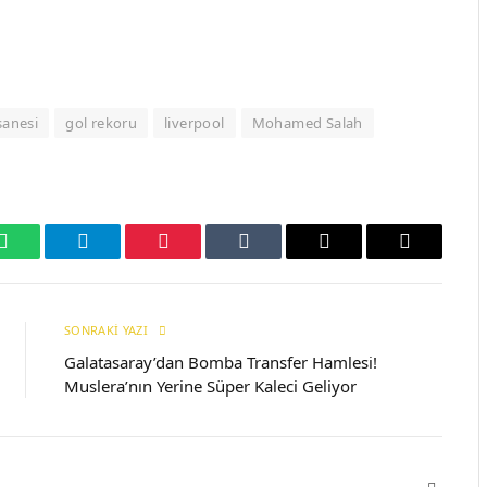
sanesi
gol rekoru
liverpool
Mohamed Salah
WhatsApp
Telegram
Pinterest
Tumblr
E-
Copy
mail
Link
SONRAKI YAZI
Galatasaray’dan Bomba Transfer Hamlesi!
Muslera’nın Yerine Süper Kaleci Geliyor