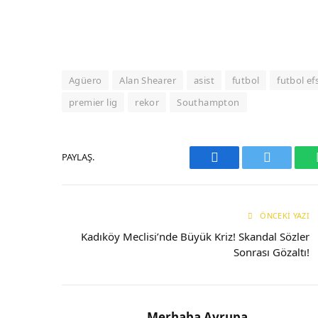
Agüero
Alan Shearer
asist
futbol
futbol ef
premier lig
rekor
Southampton
PAYLAŞ.
Facebook
Twitter
ÖNCEKI YAZI
Kadıköy Meclisi’nde Büyük Kriz! Skandal Sözler
Sonrası Gözaltı!
Merhaba Avrupa