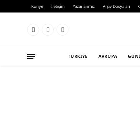
Künye
İletişim
Yazarlarımız
Arşiv Dosyaları
Facebook
X
Instagram
(Twitter)
TÜRKIYE
AVRUPA
GÜN