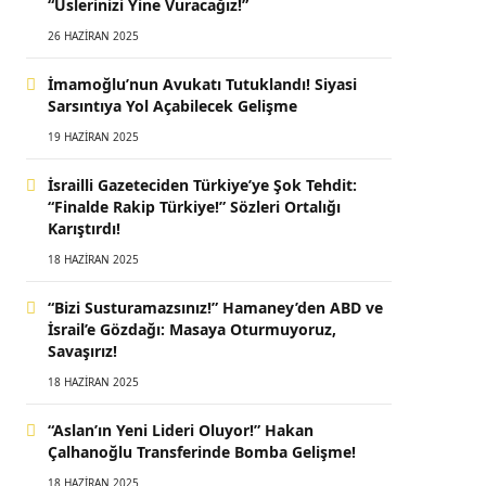
“Üslerinizi Yine Vuracağız!”
26 HAZIRAN 2025
İmamoğlu’nun Avukatı Tutuklandı! Siyasi
Sarsıntıya Yol Açabilecek Gelişme
19 HAZIRAN 2025
İsrailli Gazeteciden Türkiye’ye Şok Tehdit:
“Finalde Rakip Türkiye!” Sözleri Ortalığı
Karıştırdı!
18 HAZIRAN 2025
“Bizi Susturamazsınız!” Hamaney’den ABD ve
İsrail’e Gözdağı: Masaya Oturmuyoruz,
Savaşırız!
18 HAZIRAN 2025
“Aslan’ın Yeni Lideri Oluyor!” Hakan
Çalhanoğlu Transferinde Bomba Gelişme!
18 HAZIRAN 2025