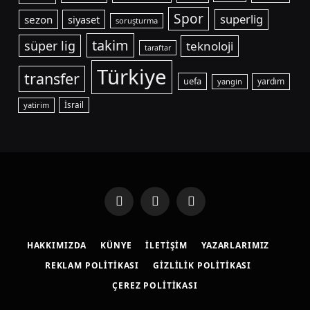
Spor
superlig
sezon
siyaset
soruşturma
takim
süper lig
teknoloji
taraftar
Türkiye
transfer
uefa
yardım
yangin
yatirim
İsrail
Facebook
X
Instagram
(Twitter)
HAKKIMIZDA
KÜNYE
İLETIŞIM
YAZARLARIMIZ
REKLAM POLITIKASI
GIZLILIK POLITIKASI
ÇEREZ POLITIKASI