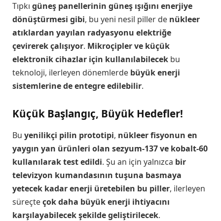
Tıpkı
güneş panellerinin güneş ışığını enerjiye
dönüştürmesi gibi
, bu yeni nesil piller de
nükleer
atıklardan yayılan radyasyonu elektriğe
çevirerek çalışıyor
.
Mikroçipler ve küçük
elektronik cihazlar için kullanılabilecek
bu
teknoloji, ilerleyen dönemlerde
büyük enerji
sistemlerine de entegre edilebilir
.
Küçük Başlangıç, Büyük Hedefler!
Bu
yenilikçi pilin prototipi
,
nükleer fisyonun en
yaygın yan ürünleri olan sezyum-137 ve kobalt-60
kullanılarak test edildi
. Şu an için yalnızca
bir
televizyon kumandasının tuşuna basmaya
yetecek kadar enerji üretebilen bu piller
, ilerleyen
süreçte
çok daha büyük enerji ihtiyacını
karşılayabilecek şekilde geliştirilecek
.