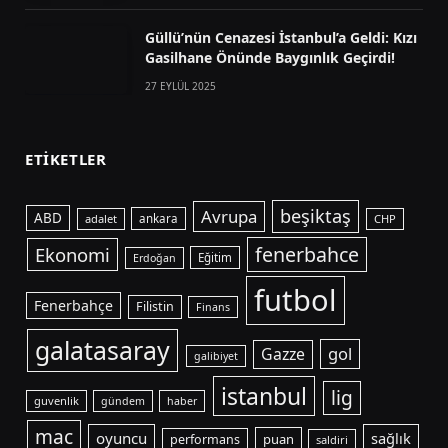
Güllü’nün Cenazesi İstanbul’a Geldi: Kızı
Gasilhane Önünde Baygınlık Geçirdi!
27 EYLÜL 2025
ETIKETLER
beşiktaş
Avrupa
ABD
adalet
ankara
CHP
fenerbahce
Ekonomi
Eğitim
Erdoğan
futbol
Fenerbahçe
Filistin
Finans
galatasaray
gol
Gazze
galibiyet
istanbul
lig
guvenlik
gündem
haber
mac
oyuncu
sağlık
puan
performans
saldiri