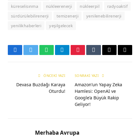
küreselisınma
nükleerenerji
nükleerpil
radyoaktif
sürdürülebilirenerji
temizenerji
yenilenebilirenerji
yenilikhaberleri
yeşilgelecek
Facebook
Twitter
WhatsApp
Telegram
Pinterest
Tumblr
E-
Copy
mail
Link
ÖNCEKI YAZI
SONRAKI YAZI
Devasa Buzdağı Karaya
Amazon’un Yapay Zeka
Oturdu!
Hamlesi: OpenAI ve
Google’a Büyük Rakip
Geliyor!
Merhaba Avrupa