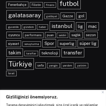
futbol
Fenerbahçe
Filistin
Finans
galatasaray
gol
Gazze
galibiyet
istanbul
lig
mac
guvenlik
gündem
haber
oyuncu
sağlık
sezon
performans
puan
saldiri
Spor
süper lig
superlig
siyaset
soruşturma
transfer
takim
teknoloji
taraftar
Türkiye
uefa
yangin
yardım
yatirim
İsrail
Gizliliğinizi önemsiyoruz.
Tarama deneyiminizi iyileştirmek, size özel içerik ve reklamlar