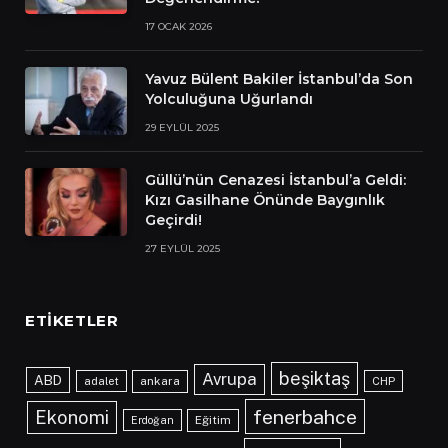
17 OCAK 2026
Yavuz Bülent Bakiler İstanbul’da Son
Yolculuğuna Uğurlandı
29 EYLÜL 2025
Güllü’nün Cenazesi İstanbul’a Geldi:
Kızı Gasilhane Önünde Baygınlık
Geçirdi!
27 EYLÜL 2025
ETIKETLER
beşiktaş
Avrupa
ABD
adalet
ankara
CHP
fenerbahce
Ekonomi
Eğitim
Erdoğan