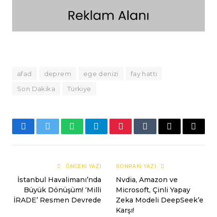
afad
deprem
ege denizi
fay hattı
Son Dakika
Türkiye
Facebook
Twitter
WhatsApp
Telegram
Pinterest
Tumblr
E-
Copy
mail
Link
ÖNCEKI YAZI
SONRAKI YAZI
İstanbul Havalimanı’nda
Nvdia, Amazon ve
Büyük Dönüşüm! ‘Milli
Microsoft, Çinli Yapay
İRADE’ Resmen Devrede
Zeka Modeli DeepSeek’e
Karşı!