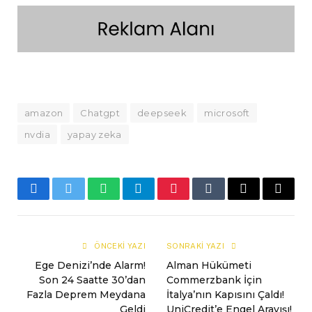
amazon
Chatgpt
deepseek
microsoft
nvdia
yapay zeka
Facebook
Twitter
WhatsApp
Telegram
Pinterest
Tumblr
E-
Copy
mail
Link
ÖNCEKI YAZI
SONRAKI YAZI
Ege Denizi’nde Alarm!
Alman Hükümeti
Son 24 Saatte 30’dan
Commerzbank İçin
Fazla Deprem Meydana
İtalya’nın Kapısını Çaldı!
Geldi
UniCredit’e Engel Arayışı!