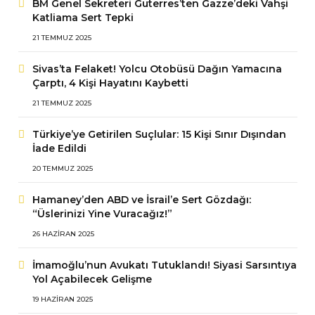
BM Genel Sekreteri Guterres’ten Gazze’deki Vahşi
Katliama Sert Tepki
21 TEMMUZ 2025
Sivas’ta Felaket! Yolcu Otobüsü Dağın Yamacına
Çarptı, 4 Kişi Hayatını Kaybetti
21 TEMMUZ 2025
Türkiye’ye Getirilen Suçlular: 15 Kişi Sınır Dışından
İade Edildi
20 TEMMUZ 2025
Hamaney’den ABD ve İsrail’e Sert Gözdağı:
“Üslerinizi Yine Vuracağız!”
26 HAZIRAN 2025
İmamoğlu’nun Avukatı Tutuklandı! Siyasi Sarsıntıya
Yol Açabilecek Gelişme
19 HAZIRAN 2025