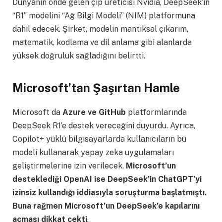
Dünyanın önde gelen çip üreticisi Nvidia, DeepSeek’in
“R1” modelini “Ağ Bilgi Modeli” (NIM) platformuna
dahil edecek. Şirket, modelin mantıksal çıkarım,
matematik, kodlama ve dil anlama gibi alanlarda
yüksek doğruluk sağladığını belirtti.
Microsoft’tan Şaşırtan Hamle
Microsoft da
Azure ve GitHub
platformlarında
DeepSeek R1’e destek vereceğini duyurdu. Ayrıca,
Copilot+ yüklü bilgisayarlarda kullanıcıların bu
modeli kullanarak yapay zeka uygulamaları
geliştirmelerine izin verilecek.
Microsoft’un
desteklediği OpenAI ise DeepSeek’in ChatGPT’yi
izinsiz kullandığı iddiasıyla soruşturma başlatmıştı.
Buna rağmen Microsoft’un DeepSeek’e kapılarını
açması dikkat çekti
.