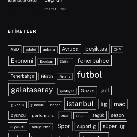
Geçirdi!
27 EYLÜL 2025
ETIKETLER
beşiktaş
Avrupa
ABD
adalet
ankara
CHP
fenerbahce
Ekonomi
Eğitim
Erdoğan
futbol
Fenerbahçe
Filistin
Finans
galatasaray
gol
Gazze
galibiyet
istanbul
lig
mac
guvenlik
gündem
haber
oyuncu
sağlık
sezon
performans
puan
saldiri
Spor
süper lig
superlig
siyaset
soruşturma