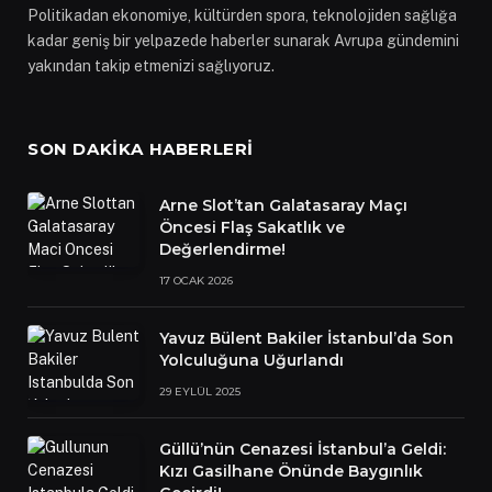
Politikadan ekonomiye, kültürden spora, teknolojiden sağlığa
kadar geniş bir yelpazede haberler sunarak Avrupa gündemini
yakından takip etmenizi sağlıyoruz.
SON DAKIKA HABERLERI
Arne Slot’tan Galatasaray Maçı
Öncesi Flaş Sakatlık ve
Değerlendirme!
17 OCAK 2026
Yavuz Bülent Bakiler İstanbul’da Son
Yolculuğuna Uğurlandı
29 EYLÜL 2025
Güllü’nün Cenazesi İstanbul’a Geldi:
Kızı Gasilhane Önünde Baygınlık