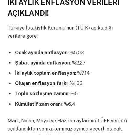
İKİ AYLIK ENFLASYON VERİLERİ
AÇIKLANDI!
Türkiye İstatistik Kurumu’nun (TÜİK) açıkladığı
verilere göre:
Ocak ayında enflasyon
: %5,03
Şubat ayında enflasyon
: %2,27
İki aylık toplam enflasyon
: %7,14
Oluşan enflasyon farkı
: %1,33
Toplu sözleşme zammı
: %5
Kümülatif zam oranı
: %6,4
Mart, Nisan, Mayıs ve Haziran aylarının TÜFE verileri
açıklandıktan sonra, temmuz ayında geçerli olacak