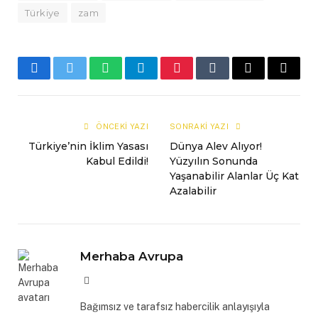
Türkiye
zam
Facebook
Twitter
WhatsApp
Telegram
Pinterest
Tumblr
E-
Copy
mail
Link
ÖNCEKI YAZI
SONRAKI YAZI
Türkiye’nin İklim Yasası
Dünya Alev Alıyor!
Kabul Edildi!
Yüzyılın Sonunda
Yaşanabilir Alanlar Üç Kat
Azalabilir
Merhaba Avrupa
Website
Bağımsız ve tarafsız habercilik anlayışıyla