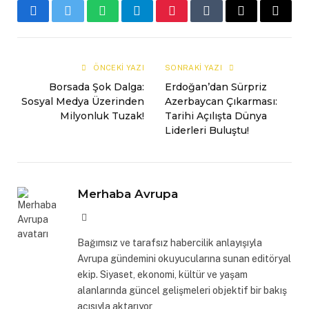
Facebook
Twitter
WhatsApp
Telegram
Pinterest
Tumblr
E-
Copy
mail
Link
ÖNCEKI YAZI
SONRAKI YAZI
Borsada Şok Dalga:
Erdoğan’dan Sürpriz
Sosyal Medya Üzerinden
Azerbaycan Çıkarması:
Milyonluk Tuzak!
Tarihi Açılışta Dünya
Liderleri Buluştu!
Merhaba Avrupa
Website
Bağımsız ve tarafsız habercilik anlayışıyla
Avrupa gündemini okuyucularına sunan editöryal
ekip. Siyaset, ekonomi, kültür ve yaşam
alanlarında güncel gelişmeleri objektif bir bakış
açısıyla aktarıyor