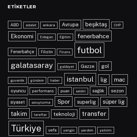
ETIKETLER
beşiktaş
Avrupa
ABD
adalet
ankara
CHP
fenerbahce
Ekonomi
Eğitim
Erdoğan
futbol
Fenerbahçe
Filistin
Finans
galatasaray
gol
Gazze
galibiyet
istanbul
lig
mac
guvenlik
gündem
haber
oyuncu
sağlık
sezon
performans
puan
saldiri
Spor
süper lig
superlig
siyaset
soruşturma
transfer
takim
teknoloji
taraftar
Türkiye
uefa
yangin
yardım
yatirim