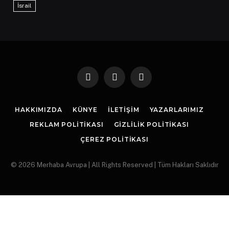
İsrail
Facebook
X
Instagram
(Twitter)
HAKKIMIZDA
KÜNYE
İLETIŞIM
YAZARLARIMIZ
REKLAM POLITIKASI
GIZLILIK POLITIKASI
ÇEREZ POLITIKASI
© 2026 Merhaba Avrupa | All Rights Reserved | Tüm Hakları Saklıdır