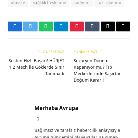
obezite
sağlıklı beslenme
sodyum
tuz tüketimi
Facebook
Twitter
WhatsApp
Telegram
Pinterest
Tumblr
E-
Copy
mail
Link
ÖNCEKI YAZI
SONRAKI YAZI
Sesten Hızlı Başarı! HÜRJET
Sezaryen Dönemi
1.2 Mach ile Göklerde Sınır
Kapanıyor mu? Tıp
Tanımadı
Merkezlerinde Şaşırtan
Doğum Kararı!
Merhaba Avrupa
Website
Bağımsız ve tarafsız habercilik anlayışıyla
Avrupa gündemini okuyucularına sunan