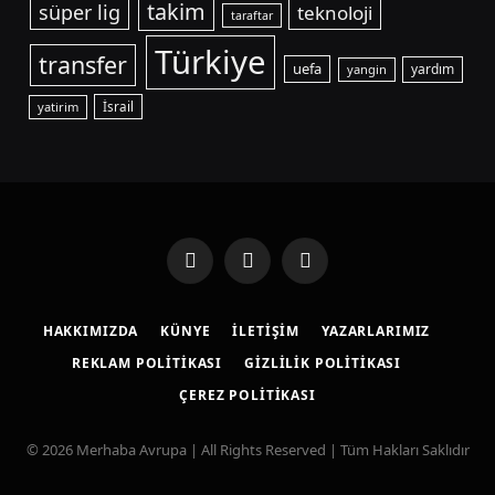
takim
süper lig
teknoloji
taraftar
Türkiye
transfer
uefa
yardım
yangin
yatirim
İsrail
Facebook
X
Instagram
(Twitter)
HAKKIMIZDA
KÜNYE
İLETIŞIM
YAZARLARIMIZ
REKLAM POLITIKASI
GIZLILIK POLITIKASI
ÇEREZ POLITIKASI
© 2026 Merhaba Avrupa | All Rights Reserved | Tüm Hakları Saklıdır