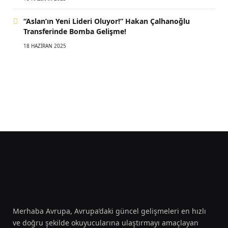
“Aslan’ın Yeni Lideri Oluyor!” Hakan Çalhanoğlu
Transferinde Bomba Gelişme!
18 HAZIRAN 2025
Merhaba Avrupa, Avrupa’daki güncel gelişmeleri en hızlı
ve doğru şekilde okuyucularına ulaştırmayı amaçlayan