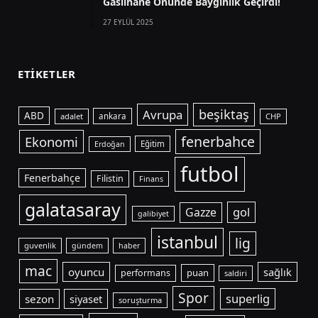
Gasilhane Önünde Baygınlık Geçirdi!
27 EYLÜL 2025
ETIKETLER
beşiktaş
Avrupa
ABD
adalet
ankara
CHP
fenerbahce
Ekonomi
Eğitim
Erdoğan
futbol
Fenerbahçe
Filistin
Finans
galatasaray
gol
Gazze
galibiyet
istanbul
lig
guvenlik
gündem
haber
mac
oyuncu
sağlık
puan
performans
saldiri
Spor
superlig
sezon
siyaset
soruşturma