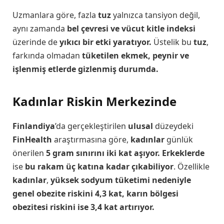
Uzmanlara göre, fazla
tuz
yalnızca tansiyon değil,
aynı zamanda
bel çevresi ve vücut kitle indeksi
üzerinde de
yıkıcı bir etki yaratıyor.
Üstelik bu
tuz
,
farkında olmadan
tüketilen ekmek, peynir ve
işlenmiş etlerde gizlenmiş durumda.
Kadınlar Riskin Merkezinde
Finlandiya
’da gerçekleştirilen
ulusal
düzeydeki
FinHealth
araştırmasına göre,
kadınlar
günlük
önerilen
5 gram sınırını iki kat aşıyor. Erkeklerde
ise
bu rakam üç katına kadar çıkabiliyor
. Özellikle
kadınlar
,
yüksek sodyum tüketimi nedeniyle
genel obezite riskini 4,3 kat, karın bölgesi
obezitesi riskini ise 3,4 kat artırıyor.