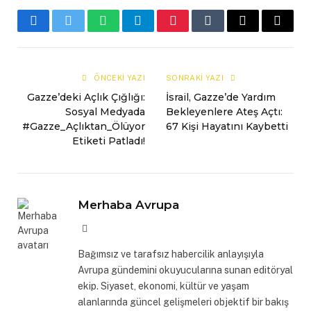
Facebook
Twitter
WhatsApp
Telegram
Pinterest
Tumblr
E-
Copy
mail
Link
ÖNCEKI YAZI
SONRAKI YAZI
Gazze’deki Açlık Çığlığı:
İsrail, Gazze’de Yardım
Sosyal Medyada
Bekleyenlere Ateş Açtı:
#Gazze_Açlıktan_Ölüyor
67 Kişi Hayatını Kaybetti
Etiketi Patladı!
Merhaba Avrupa
Website
Bağımsız ve tarafsız habercilik anlayışıyla
Avrupa gündemini okuyucularına sunan editöryal
ekip. Siyaset, ekonomi, kültür ve yaşam
alanlarında güncel gelişmeleri objektif bir bakış