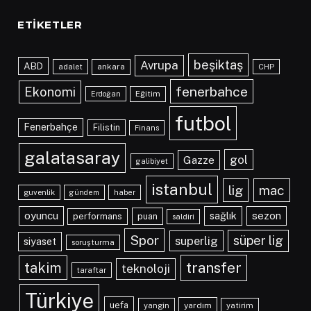
ETIKETLER
beşiktaş
Avrupa
ABD
adalet
ankara
CHP
fenerbahce
Ekonomi
Eğitim
Erdoğan
futbol
Fenerbahçe
Filistin
Finans
galatasaray
gol
Gazze
galibiyet
istanbul
lig
mac
guvenlik
gündem
haber
oyuncu
sağlık
sezon
performans
puan
saldiri
Spor
süper lig
superlig
siyaset
soruşturma
transfer
takim
teknoloji
taraftar
Türkiye
uefa
yangin
yardım
yatirim