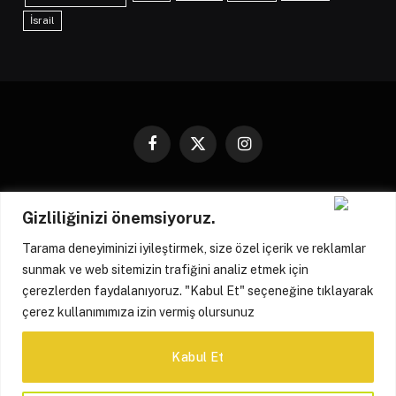
İsrail
Facebook
X
Instagram
(Twitter)
HAKKIMIZDA
KÜNYE
İLETIŞIM
YAZARLARIMIZ
Gizliliğinizi önemsiyoruz.
REKLAM POLITIKASI
GIZLILIK POLITIKASI
Tarama deneyiminizi iyileştirmek, size özel içerik ve reklamlar
ÇEREZ POLITIKASI
sunmak ve web sitemizin trafiğini analiz etmek için
çerezlerden faydalanıyoruz. "Kabul Et" seçeneğine tıklayarak
© 2026 Merhaba Avrupa | All Rights Reserved | Tüm Hakları Saklıdır
çerez kullanımımıza izin vermiş olursunuz
Kabul Et