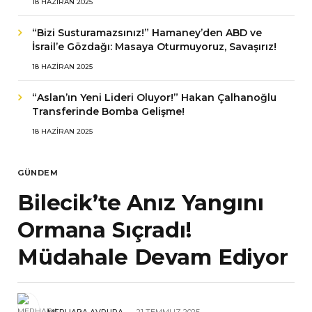
18 HAZIRAN 2025
“Bizi Susturamazsınız!” Hamaney’den ABD ve
İsrail’e Gözdağı: Masaya Oturmuyoruz, Savaşırız!
18 HAZIRAN 2025
“Aslan’ın Yeni Lideri Oluyor!” Hakan Çalhanoğlu
Transferinde Bomba Gelişme!
18 HAZIRAN 2025
GÜNDEM
Bilecik’te Anız Yangını
Ormana Sıçradı!
Müdahale Devam Ediyor
MERHABA AVRUPA
21 TEMMUZ 2025