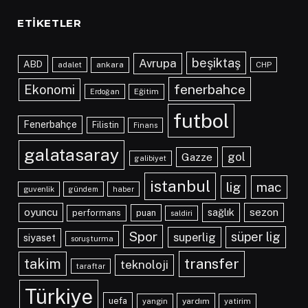
ETIKETLER
beşiktaş
Avrupa
ABD
adalet
ankara
CHP
fenerbahce
Ekonomi
Eğitim
Erdoğan
futbol
Fenerbahçe
Filistin
Finans
galatasaray
gol
Gazze
galibiyet
istanbul
lig
mac
guvenlik
gündem
haber
oyuncu
sağlık
sezon
performans
puan
saldiri
Spor
süper lig
superlig
siyaset
soruşturma
transfer
takim
teknoloji
taraftar
Türkiye
uefa
yangin
yardım
yatirim