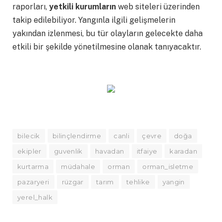
raporları,
yetkili kurumların
web siteleri üzerinden
takip edilebiliyor. Yangınla ilgili gelişmelerin
yakından izlenmesi, bu tür olayların gelecekte daha
etkili bir şekilde yönetilmesine olanak tanıyacaktır.
bilecik
bilinçlendirme
canli
çevre
doğa
ekipler
guvenlik
havadan
itfaiye
karadan
kurtarma
müdahale
orman
orman_isletme
pazaryeri
rüzgar
tarım
tehlike
yangin
yerel_halk