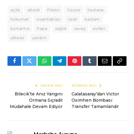
açlık
ebedi
Filistin
Gazze
hastane
hükümet
insanhaklari
İsrail
katliam
kurtarma
Papa
sağlık
savaş
siviller
ulkeler
yardım
Facebook
Twitter
WhatsApp
Telegram
Pinterest
Tumblr
E-
Copy
mail
Link
ÖNCEKI YAZI
SONRAKI YAZI
Bilecik’te Anız Yangını
Galatasaray’dan Victor
Ormana Sıçradı!
Osimhen Bombası:
Müdahale Devam Ediyor
Transfer Tamamlandı!