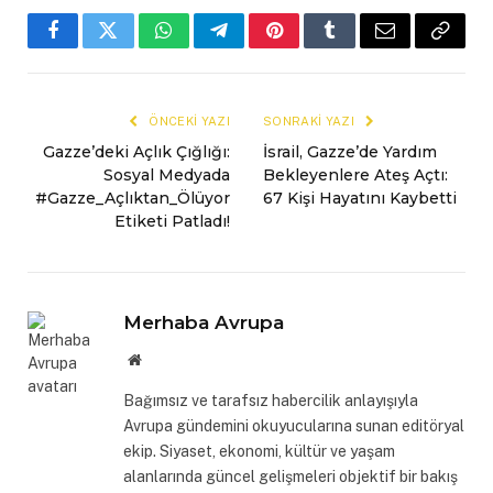
Facebook
Twitter
WhatsApp
Telegram
Pinterest
Tumblr
E-
Copy
mail
Link
ÖNCEKI YAZI
SONRAKI YAZI
Gazze’deki Açlık Çığlığı:
İsrail, Gazze’de Yardım
Sosyal Medyada
Bekleyenlere Ateş Açtı:
#Gazze_Açlıktan_Ölüyor
67 Kişi Hayatını Kaybetti
Etiketi Patladı!
Merhaba Avrupa
Website
Bağımsız ve tarafsız habercilik anlayışıyla
Avrupa gündemini okuyucularına sunan editöryal
ekip. Siyaset, ekonomi, kültür ve yaşam
alanlarında güncel gelişmeleri objektif bir bakış